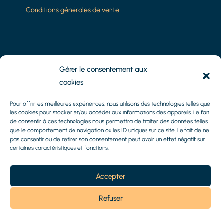
Conditions générales de vente
8 Impasse Camoins
Gérer le consentement aux
13010 Marseille
cookies
Tél :
06.61.15.51.14
Pour offrir les meilleures expériences, nous utilisons des technologies telles que
les cookies pour stocker et/ou accéder aux informations des appareils. Le fait
de consentir à ces technologies nous permettra de traiter des données telles
Mail :
axel@methys-patrimoine.fr
que le comportement de navigation ou les ID uniques sur ce site. Le fait de ne
pas consentir ou de retirer son consentement peut avoir un effet négatif sur
certaines caractéristiques et fonctions.
Accepter
Refuser