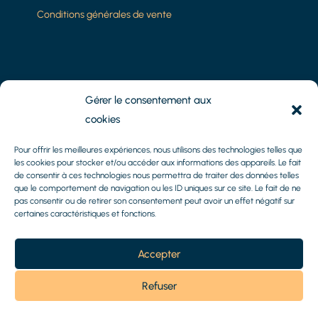
Conditions générales de vente
8 Impasse Camoins
Gérer le consentement aux
13010 Marseille
cookies
Tél :
06.61.15.51.14
Pour offrir les meilleures expériences, nous utilisons des technologies telles que
les cookies pour stocker et/ou accéder aux informations des appareils. Le fait
de consentir à ces technologies nous permettra de traiter des données telles
Mail :
axel@methys-patrimoine.fr
que le comportement de navigation ou les ID uniques sur ce site. Le fait de ne
pas consentir ou de retirer son consentement peut avoir un effet négatif sur
certaines caractéristiques et fonctions.
Accepter
Refuser