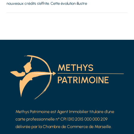
nouveaux crédits s’effrite. Cette évolution illustre
Methys Patrimoine est Agent Immobilier titulaire d’une
carte professionnelle n° CPI 1310 2015 000 000 209
délivrée par la Chambre de Commerce de Marseille.