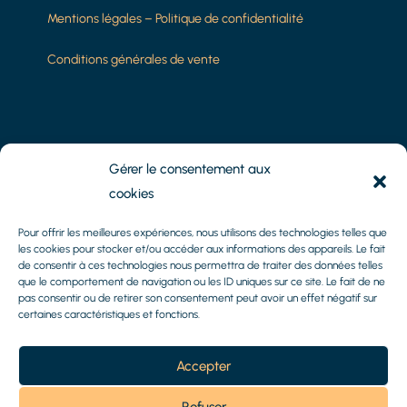
Mentions légales
–
Politique de confidentialité
Conditions générales de vente
8 Impasse Camoins
Gérer le consentement aux
13010 Marseille
cookies
Tél :
06.61.15.51.14
Pour offrir les meilleures expériences, nous utilisons des technologies telles que
les cookies pour stocker et/ou accéder aux informations des appareils. Le fait
de consentir à ces technologies nous permettra de traiter des données telles
Mail :
axel@methys-patrimoine.fr
que le comportement de navigation ou les ID uniques sur ce site. Le fait de ne
pas consentir ou de retirer son consentement peut avoir un effet négatif sur
certaines caractéristiques et fonctions.
Accepter
Refuser