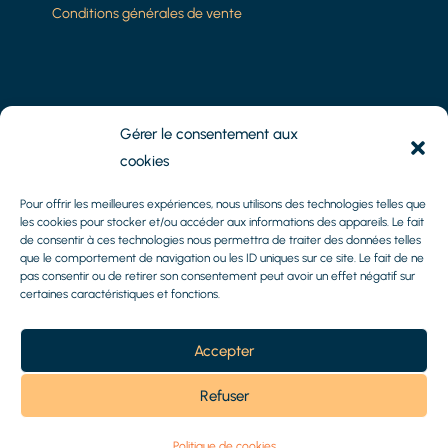
Conditions générales de vente
8 Impasse Camoins
Gérer le consentement aux
13010 Marseille
cookies
Tél :
06.61.15.51.14
Pour offrir les meilleures expériences, nous utilisons des technologies telles que
les cookies pour stocker et/ou accéder aux informations des appareils. Le fait
de consentir à ces technologies nous permettra de traiter des données telles
Mail :
axel@methys-patrimoine.fr
que le comportement de navigation ou les ID uniques sur ce site. Le fait de ne
pas consentir ou de retirer son consentement peut avoir un effet négatif sur
certaines caractéristiques et fonctions.
Accepter
Refuser
© 2026 FF-Graphisme
Politique de cookies