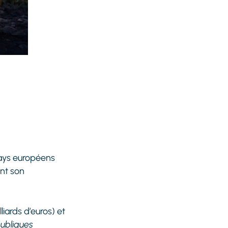
pays européens
ent son
lliards d’euros) et
publiques