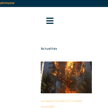
patrimoine
Actualités
Le risque incendie va t-il rester
assurable