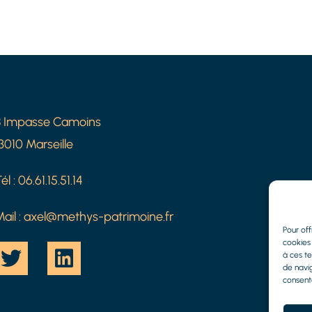
8 Impasse Camoins
3010 Marseille
él :
06.61.15.51.14
ail :
axel@methys-patrimoine.fr
Pour off
cookies 
à ces t
de navig
consente